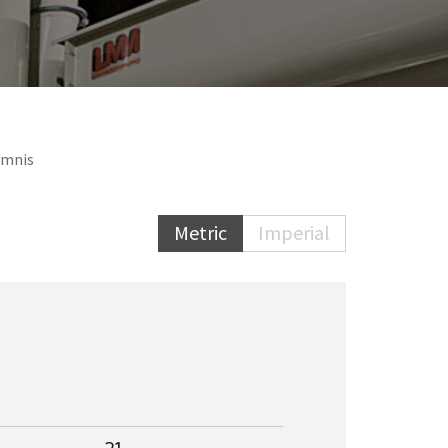
omnis
Metric
Imperial