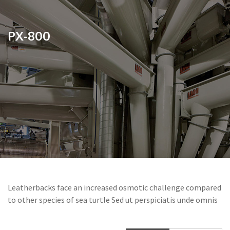
PX-800
Leatherbacks face an increased osmotic challenge compared
to other species of sea turtle Sed ut perspiciatis unde omnis