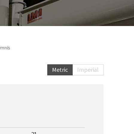
omnis
Metric
Imperial