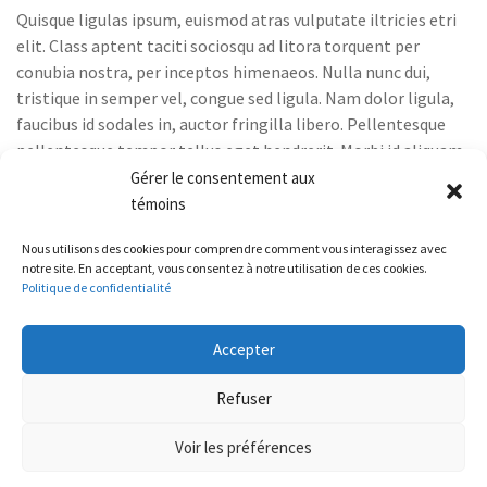
Quisque ligulas ipsum, euismod atras vulputate iltricies etri
elit. Class aptent taciti sociosqu ad litora torquent per
conubia nostra, per inceptos himenaeos. Nulla nunc dui,
tristique in semper vel, congue sed ligula. Nam dolor ligula,
faucibus id sodales in, auctor fringilla libero. Pellentesque
pellentesque tempor tellus eget hendrerit. Morbi id aliquam
ligula. Aliquam id dui…
Gérer le consentement aux
témoins
Share
Read More
Nous utilisons des cookies pour comprendre comment vous interagissez avec
notre site. En acceptant, vous consentez à notre utilisation de ces cookies.
Politique de confidentialité
Accepter
Refuser
Intégration et infographie :
FOLO
Voir les préférences